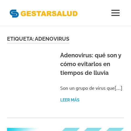
Gestarsal
MENÚ
Asociación
Saltar
de
Empresas
al
ETIQUETA:
ADENOVIRUS
Gestoras
contenido
del
Aseguramiento
Adenovirus: qué son y
de
cómo evitarlos en
la
tiempos de lluvia
Salud
Son un grupo de virus que[…]
LEER MÁS