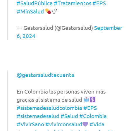
#SaludPública
#Tratamientos
#EPS
#MinSalud
— Gestarsalud (@Gestarsalud)
September
6, 2024
@gestarsaludtecuenta
En Colombia las personas viven más
gracias al sistema de salud
#sistemadesaludcolombia
#EPS
#sistemadesalud
#Salud
#Colombia
#VivirSano
#vivirconsalud
#Vida