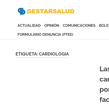
Gesta
Asociación
de
ACTUALIDAD
OPINIÓN
COMUNICACIONES
BOLE
Empresas
Gestoras
FORMULARIO DENUNCIA (PTEE)
del
Saltar
Aseguramiento
al
de
contenido
ETIQUETA:
CARDIOLOGIA
la
Salud
La
ca
po
fa