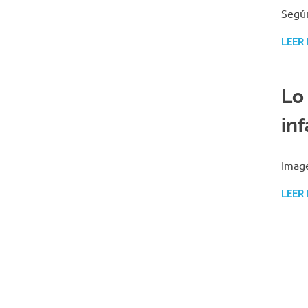
Según
LEER
Lo
in
Image
LEER