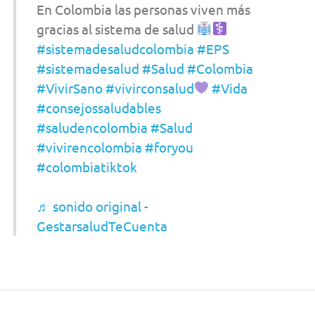
En Colombia las personas viven más
gracias al sistema de salud
#sistemadesaludcolombia
#EPS
#sistemadesalud
#Salud
#Colombia
#VivirSano
#vivirconsalud
#Vida
#consejossaludables
#saludencolombia
#Salud
#vivirencolombia
#foryou
#colombiatiktok
♬ sonido original -
GestarsaludTeCuenta