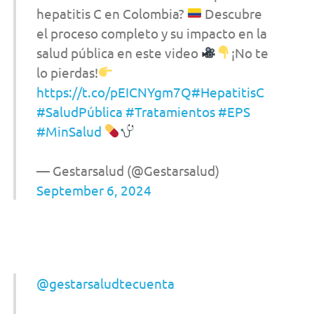
hepatitis C en Colombia?
Descubre
el proceso completo y su impacto en la
salud pública en este video
¡No te
lo pierdas!
https://t.co/pEICNYgm7Q
#HepatitisC
#SaludPública
#Tratamientos
#EPS
#MinSalud
— Gestarsalud (@Gestarsalud)
September 6, 2024
@gestarsaludtecuenta