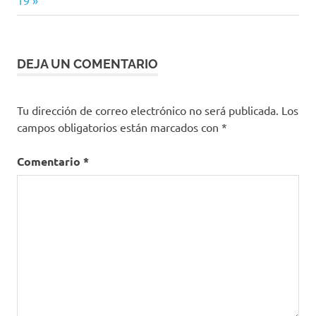
Excesos
Fin
de
Año
DEJA UN COMENTARIO
nutrición
Tu dirección de correo electrónico no será publicada.
Los
campos obligatorios están marcados con
*
Comentario
*