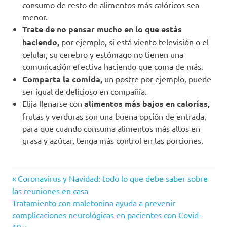
consumo de resto de alimentos más calóricos sea
menor.
Trate de no pensar mucho en lo que estás
haciendo,
por ejemplo, si está viento televisión o el
celular, su cerebro y estómago no tienen una
comunicación efectiva haciendo que coma de más.
Comparta la comida,
un postre por ejemplo, puede
ser igual de delicioso en compañía.
Elija llenarse con
alimentos más bajos en calorías,
frutas y verduras son una buena opción de entrada,
para que cuando consuma alimentos más altos en
grasa y azúcar, tenga más control en las porciones.
Calorías
Entrada
Navegación
Coronavirus y Navidad: todo lo que debe saber sobre
Comida
anterior:
las reuniones en casa
de
Siguiente
Tratamiento con maletonina ayuda a prevenir
Daniela
entrada:
complicaciones neurológicas en pacientes con Covid-
Ovallos
entradas
19