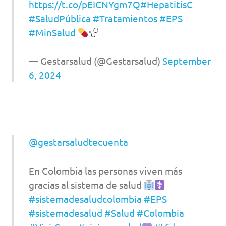
https://t.co/pEICNYgm7Q
#HepatitisC
#SaludPública
#Tratamientos
#EPS
#MinSalud
— Gestarsalud (@Gestarsalud)
September
6, 2024
@gestarsaludtecuenta
En Colombia las personas viven más
gracias al sistema de salud
#sistemadesaludcolombia
#EPS
#sistemadesalud
#Salud
#Colombia