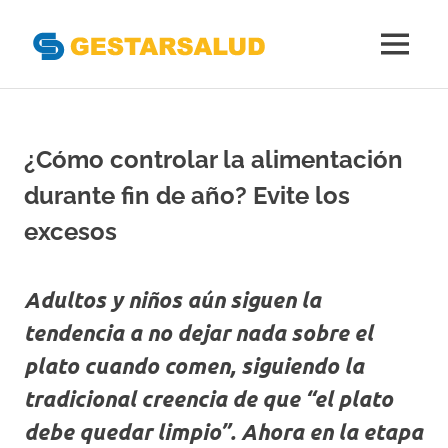
Gestarsal
MENÚ
Asociación
Saltar
de
al
Empresas
Gestoras
contenido
¿Cómo controlar la alimentación
del
Aseguramiento
durante fin de año? Evite los
de
la
excesos
Salud
Adultos y niños aún siguen la
tendencia a no dejar nada sobre el
plato cuando comen, siguiendo la
tradicional creencia de que “el plato
debe quedar limpio”. Ahora en la etapa