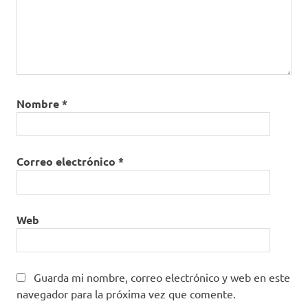
investigaciones
manejo de
efectos
secundarios
OMS
THC
Nombre
*
Correo electrónico
*
Web
Guarda mi nombre, correo electrónico y web en este
navegador para la próxima vez que comente.