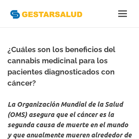
Gestarsal
MENÚ
Asociación
Saltar
de
al
Empresas
Gestoras
contenido
¿Cuáles son los beneficios del
del
Aseguramiento
cannabis medicinal para los
de
la
pacientes diagnosticados con
Salud
cáncer?
La Organización Mundial de la Salud
(OMS) asegura que el cáncer es la
segunda causa de muerte en el mundo
y que anualmente mueren alrededor de