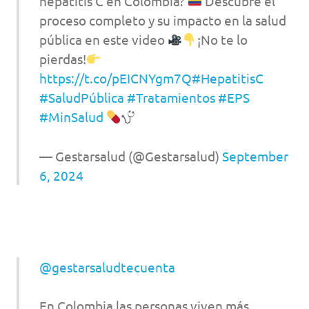
hepatitis C en Colombia?
Descubre el
proceso completo y su impacto en la salud
pública en este video
¡No te lo
pierdas!
https://t.co/pEICNYgm7Q
#HepatitisC
#SaludPública
#Tratamientos
#EPS
#MinSalud
— Gestarsalud (@Gestarsalud)
September
6, 2024
@gestarsaludtecuenta
En Colombia las personas viven más