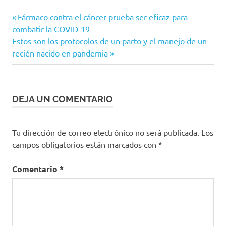
Aplicación
Entrada
Navegación
Fármaco contra el cáncer prueba ser eficaz para
Biblioteca
anterior:
combatir la COVID-19
de
Nacional
Siguiente
Estos son los protocolos de un parto y el manejo de un
de
entrada:
recién nacido en pandemia
entradas
Medicina
de
Estados
Unidos
DEJA UN COMENTARIO
cáncer
Cannabidiol
Tu dirección de correo electrónico no será publicada.
Los
Cannabis
campos obligatorios están marcados con
*
Medicinal
CBD
Comentario
*
Clínica
Zerenia
delta-9-
tetrahidrocannabinol