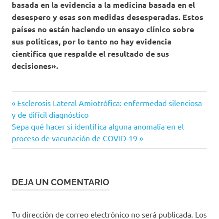
basada en la evidencia a la medicina basada en el
desespero y esas son medidas desesperadas. Estos
países no están haciendo un ensayo clínico sobre
sus políticas, por lo tanto no hay evidencia
científica que respalde el resultado de sus
decisiones».
Comité
Entrada
Navegación
Esclerosis Lateral Amiotrófica: enfermedad silenciosa
Asesor
anterior:
y de difícil diagnóstico
de
de
Siguiente
Sepa qué hacer si identifica alguna anomalía en el
Vacunas
entrada:
proceso de vacunación de COVID-19
entradas
COVID-
19
etapa
cinco
DEJA UN COMENTARIO
etapa
cuatro
Tu dirección de correo electrónico no será publicada.
Los
Pfizer/BioNTech