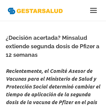
Gestarsal
MENÚ
Asociación
Saltar
de
al
Empresas
Gestoras
contenido
¿Decisión acertada? Minsalud
del
Aseguramiento
extiende segunda dosis de Pfizer a
de
la
12 semanas
Salud
Recientemente, el Comité Asesor de
Vacunas para el Ministerio de Salud y
Protección Social determinó cambiar el
tiempo de aplicación de la segunda
dosis de la vacuna de Pfizer en el país