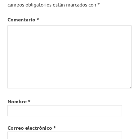
campos obligatorios están marcados con
*
Plan
Nacional
Comentario
*
de
Vacunación
PNV
segunda
dosis
Vacunación
Covid-19
Nombre
*
Correo electrónico
*