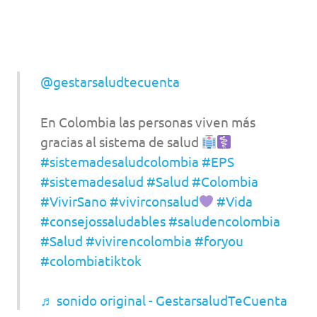
@gestarsaludtecuenta
En Colombia las personas viven más
gracias al sistema de salud
#sistemadesaludcolombia
#EPS
#sistemadesalud
#Salud
#Colombia
#VivirSano
#vivirconsalud
#Vida
#consejossaludables
#saludencolombia
#Salud
#vivirencolombia
#foryou
#colombiatiktok
♬ sonido original - GestarsaludTeCuenta