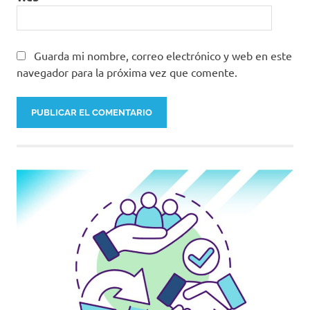
vacunación
por parte
de
Guarda mi nombre, correo electrónico y web en este
privados
navegador para la próxima vez que comente.
vacunas
Vacunas
Covid-
19