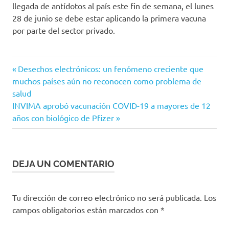
llegada de antídotos al país este fin de semana, el lunes
28 de junio se debe estar aplicando la primera vacuna
por parte del sector privado.
ANDI
Entrada
Navegación
Desechos electrónicos: un fenómeno creciente que
Asociación
anterior:
muchos países aún no reconocen como problema de
de
Nacional de
salud
Empresarios
Siguiente
INVIMA aprobó vacunación COVID-19 a mayores de 12
entradas
de
entrada:
años con biológico de Pfizer
Colombia
Coronavirus
Covid
DEJA UN COMENTARIO
Plan
Nacional
de
Tu dirección de correo electrónico no será publicada.
Los
Vacunación
campos obligatorios están marcados con
*
PNV