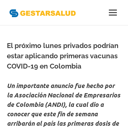
Gestarsal
MENÚ
Asociación
Saltar
de
al
Empresas
Gestoras
contenido
El próximo lunes privados podrían
del
Aseguramiento
estar aplicando primeras vacunas
de
la
COVID-19 en Colombia
Salud
Un importante anuncio fue hecho por
la Asociación Nacional de Empresarios
de Colombia (ANDI), la cual dio a
conocer que este fin de semana
arribarán al país las primeras dosis de