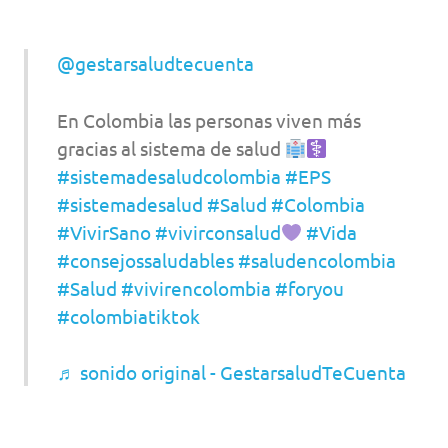
@gestarsaludtecuenta
En Colombia las personas viven más
gracias al sistema de salud
#sistemadesaludcolombia
#EPS
#sistemadesalud
#Salud
#Colombia
#VivirSano
#vivirconsalud
#Vida
#consejossaludables
#saludencolombia
#Salud
#vivirencolombia
#foryou
#colombiatiktok
♬ sonido original - GestarsaludTeCuenta