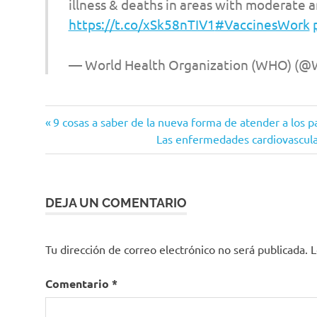
illness & deaths in areas with moderate 
https://t.co/xSk58nTIV1
#VaccinesWork
— World Health Organization (WHO) (
OMS
Entrada
Navegación
9 cosas a saber de la nueva forma de atender a los 
vacuna
anterior:
Siguiente
Las enfermedades cardiovascular
de
entrada:
entradas
DEJA UN COMENTARIO
Tu dirección de correo electrónico no será publicada.
L
Comentario
*