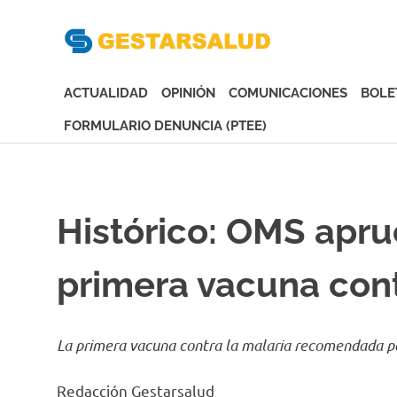
Gesta
Asociación
de
ACTUALIDAD
OPINIÓN
COMUNICACIONES
BOLE
Empresas
Gestoras
FORMULARIO DENUNCIA (PTEE)
del
Saltar
Aseguramiento
al
de
contenido
la
Histórico: OMS apru
Salud
primera vacuna cont
La primera vacuna contra la malaria recomendada po
Redacción Gestarsalud