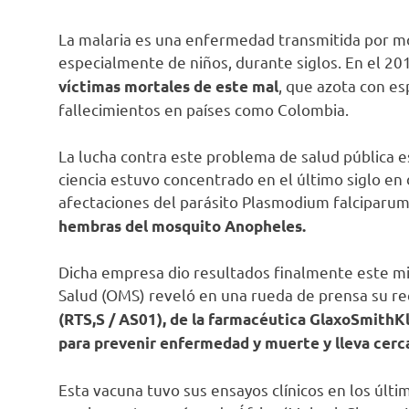
La malaria es una enfermedad transmitida por mo
especialmente de niños, durante siglos. En el 20
, que azota con es
víctimas mortales de este mal
fallecimientos en países como Colombia.
La lucha contra este problema de salud pública es
ciencia estuvo concentrado en el último siglo en 
afectaciones del parásito Plasmodium falciparu
hembras del mosquito Anopheles.
Dicha empresa dio resultados finalmente este mi
Salud (OMS) reveló en una rueda de prensa su r
(RTS,S / AS01),
de la farmacéutica GlaxoSmithKli
para prevenir enfermedad y muerte y lleva cerca
Esta vacuna tuvo sus ensayos clínicos en los últi