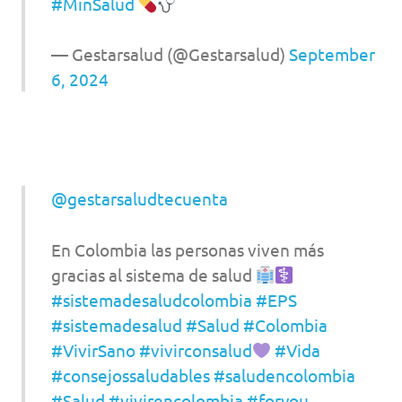
#MinSalud
— Gestarsalud (@Gestarsalud)
September
6, 2024
@gestarsaludtecuenta
En Colombia las personas viven más
gracias al sistema de salud
#sistemadesaludcolombia
#EPS
#sistemadesalud
#Salud
#Colombia
#VivirSano
#vivirconsalud
#Vida
#consejossaludables
#saludencolombia
#Salud
#vivirencolombia
#foryou