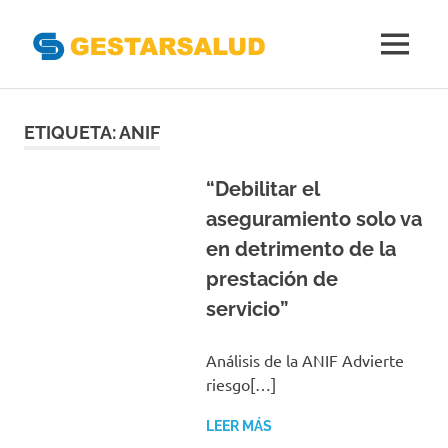
Gestarsal
MENÚ
Asociación
Saltar
de
Empresas
al
ETIQUETA:
ANIF
Gestoras
contenido
del
Aseguramiento
“Debilitar el
de
aseguramiento solo va
la
en detrimento de la
Salud
prestación de
servicio”
Análisis de la ANIF Advierte
riesgo[…]
LEER MÁS