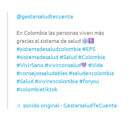
@gestarsaludtecuenta
En Colombia las personas viven más
gracias al sistema de salud
#sistemadesaludcolombia
#EPS
#sistemadesalud
#Salud
#Colombia
#VivirSano
#vivirconsalud
#Vida
#consejossaludables
#saludencolombia
#Salud
#vivirencolombia
#foryou
#colombiatiktok
♬ sonido original - GestarsaludTeCuenta