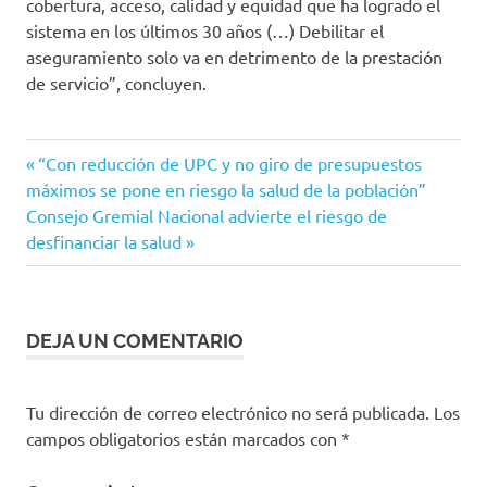
cobertura, acceso, calidad y equidad que ha logrado el
sistema en los últimos 30 años (…) Debilitar el
aseguramiento solo va en detrimento de la prestación
de servicio”, concluyen.
Anif
Entrada
Navegación
“Con reducción de UPC y no giro de presupuestos
colombia
anterior:
máximos se pone en riesgo la salud de la población”
de
Siguiente
Consejo Gremial Nacional advierte el riesgo de
Informe
entrada:
desfinanciar la salud
Semanal
entradas
recomendaciones
salud
DEJA UN COMENTARIO
Tu dirección de correo electrónico no será publicada.
Los
campos obligatorios están marcados con
*