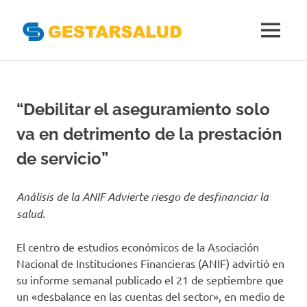
Gestarsal
MENÚ
Asociación
Saltar
de
al
Empresas
Gestoras
contenido
“Debilitar el aseguramiento solo
del
Aseguramiento
va en detrimento de la prestación
de
la
de servicio”
Salud
Análisis de la ANIF Advierte riesgo de desfinanciar la
salud.
El centro de estudios económicos de la Asociación
Nacional de Instituciones Financieras (ANIF) advirtió en
su informe semanal publicado el 21 de septiembre que
un «desbalance en las cuentas del sector», en medio de