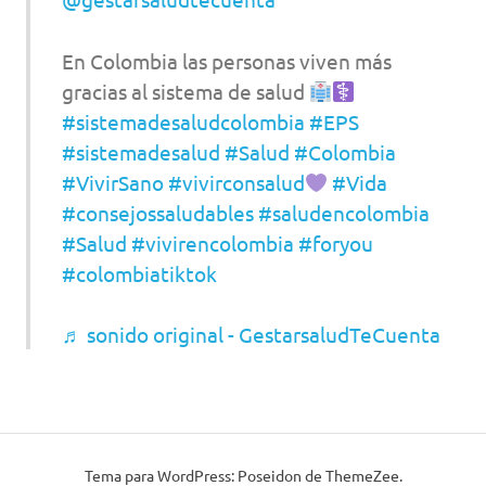
En Colombia las personas viven más
gracias al sistema de salud
#sistemadesaludcolombia
#EPS
#sistemadesalud
#Salud
#Colombia
#VivirSano
#vivirconsalud
#Vida
#consejossaludables
#saludencolombia
#Salud
#vivirencolombia
#foryou
#colombiatiktok
♬ sonido original - GestarsaludTeCuenta
Tema para WordPress: Poseidon de ThemeZee.