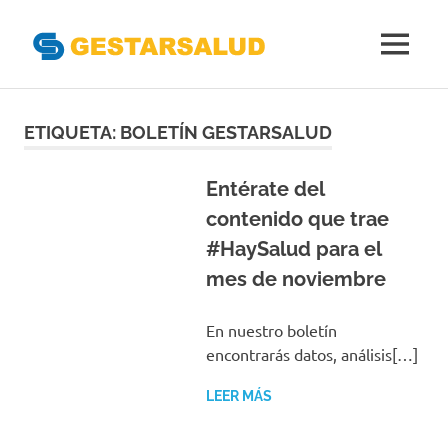
Gestarsal
MENÚ
Asociación
Saltar
de
Empresas
al
ETIQUETA:
BOLETÍN GESTARSALUD
Gestoras
contenido
del
Aseguramiento
Entérate del
de
contenido que trae
la
#HaySalud para el
Salud
mes de noviembre
En nuestro boletín
encontrarás datos, análisis[…]
LEER MÁS