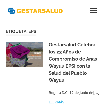
Gestarsal
MENÚ
Asociación
Saltar
de
Empresas
al
ETIQUETA:
EPS
Gestoras
contenido
del
Aseguramiento
Gestarsalud Celebra
de
los 23 Años de
la
Compromiso de Anas
Salud
Wayuu EPSI con la
Salud del Pueblo
Wayuu
Bogotá D.C. 19 de junio de[…]
LEER MÁS