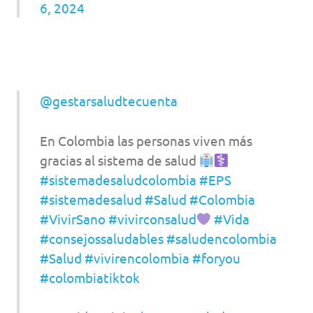
6, 2024
@gestarsaludtecuenta
En Colombia las personas viven más
gracias al sistema de salud
#sistemadesaludcolombia
#EPS
#sistemadesalud
#Salud
#Colombia
#VivirSano
#vivirconsalud
#Vida
#consejossaludables
#saludencolombia
#Salud
#vivirencolombia
#foryou
#colombiatiktok