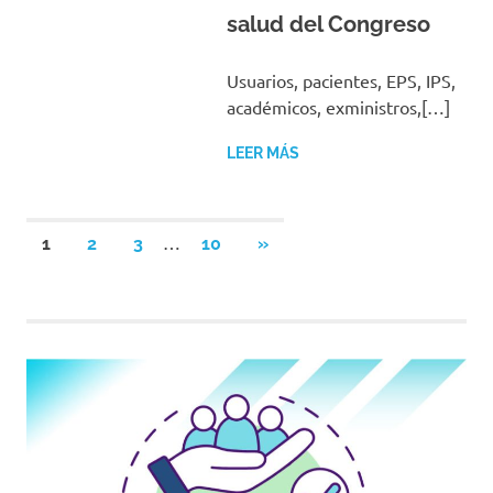
salud del Congreso
Usuarios, pacientes, EPS, IPS,
académicos, exministros,[…]
LEER MÁS
Navegación
…
SIGUIENTES
1
2
3
10
»
ENTRADAS
de
entradas