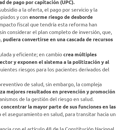
idad de pago por capitación (UPC).
sidio a la oferta, el pago por servicio y la
opiados y con
enorme riesgo de desborde
mpacto fiscal que tendría esta reforma han
sin considerar el plan completo de inversión, que,
o,
pudiera convertirse en una cascada de recursos
ulada y eficiente; en cambio
crea múltiples
ctor y exponen el sistema a la politización y al
uientes riesgos para los pacientes derivados del
reventivo de salud, sin embargo, la compleja
iza mejores resultados en prevención y promoción
anismos de la gestión del riesgo en salud.
l concentrar la mayor parte de sus funciones en las
el aseguramiento en salud, para transitar hacia un
cia con el artículo 48 de la Constitución Nacional,