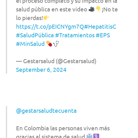
el proceso completo y su impacto en la
salud pública en este video
¡No te
lo pierdas!
https://t.co/pEICNYgm7Q
#HepatitisC
#SaludPública
#Tratamientos
#EPS
#MinSalud
— Gestarsalud (@Gestarsalud)
September 6, 2024
@gestarsaludtecuenta
En Colombia las personas viven más
gracias al sistema de salud