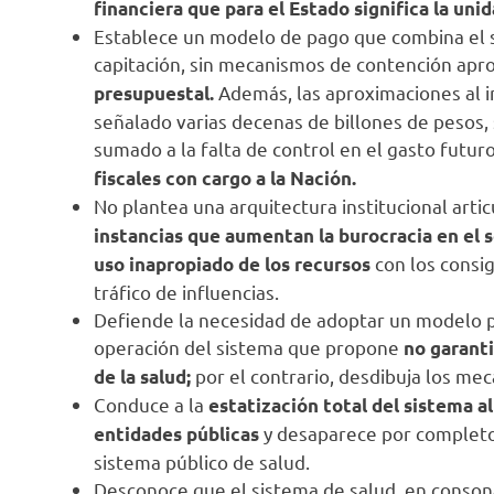
financiera que para el Estado significa la un
Establece un modelo de pago que combina el sub
capitación, sin mecanismos de contención apr
Además, las aproximaciones al i
presupuestal.
señalado varias decenas de billones de pesos, 
sumado a la falta de control en el gasto futur
fiscales con cargo a la Nación.
No plantea una arquitectura institucional artic
instancias que aumentan la burocracia en el se
con los consig
uso inapropiado de los recursos
tráfico de influencias.
Defiende la necesidad de adoptar un modelo p
operación del sistema que propone
no garant
por el contrario, desdibuja los mec
de la salud;
Conduce a la
estatización total del sistema a
y desaparece por completo 
entidades públicas
sistema público de salud.
Desconoce que el sistema de salud, en consonan