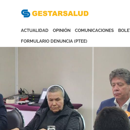
Gesta
Asociación
de
ACTUALIDAD
OPINIÓN
COMUNICACIONES
BOLE
Empresas
Gestoras
FORMULARIO DENUNCIA (PTEE)
del
Saltar
Aseguramiento
al
de
contenido
la
Salud