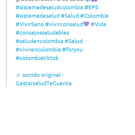
#sistemadesaludcolombia
#EPS
#sistemadesalud
#Salud
#Colombia
#VivirSano
#vivirconsalud
#Vida
#consejossaludables
#saludencolombia
#Salud
#vivirencolombia
#foryou
#colombiatiktok
♬ sonido original -
GestarsaludTeCuenta