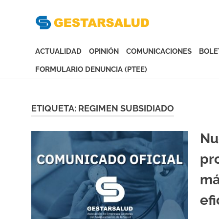
Gesta
Asociación
de
ACTUALIDAD
OPINIÓN
COMUNICACIONES
BOLE
Empresas
Gestoras
FORMULARIO DENUNCIA (PTEE)
del
Saltar
Aseguramiento
al
de
contenido
ETIQUETA:
REGIMEN SUBSIDIADO
la
Salud
Nu
pr
má
ef