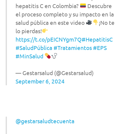
hepatitis C en Colombia?
Descubre
el proceso completo y su impacto en la
salud pública en este video
¡No te
lo pierdas!
https://t.co/pEICNYgm7Q
#HepatitisC
#SaludPública
#Tratamientos
#EPS
#MinSalud
— Gestarsalud (@Gestarsalud)
September 6, 2024
@gestarsaludtecuenta