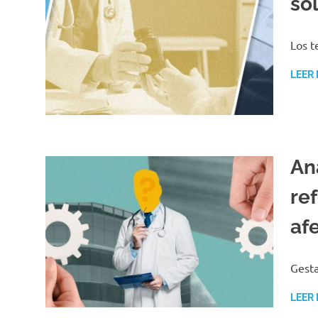
so
Los t
LEER
Aná
re
afe
Gesta
LEER