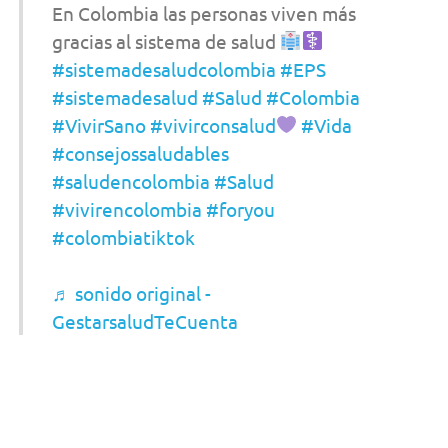
En Colombia las personas viven más
gracias al sistema de salud
#sistemadesaludcolombia
#EPS
#sistemadesalud
#Salud
#Colombia
#VivirSano
#vivirconsalud
#Vida
#consejossaludables
#saludencolombia
#Salud
#vivirencolombia
#foryou
#colombiatiktok
♬ sonido original -
GestarsaludTeCuenta