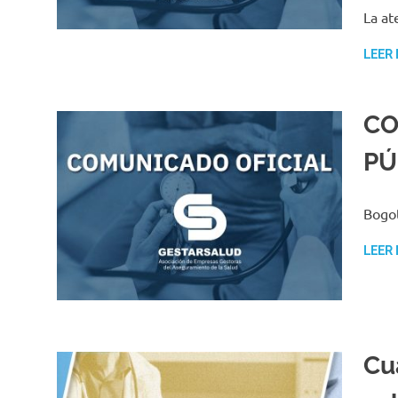
La at
LEER
CO
PÚ
Bogot
LEER
Cu