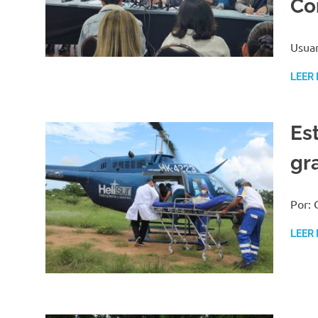
Co
Usuar
LEER
Es
gr
Por: 
LEER