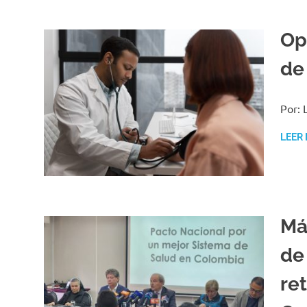
Op
de
Por: 
LEER
Má
de
ret