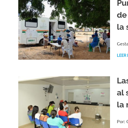
Pu
de
la
Gesta
LEER
La
al
la
Por: 