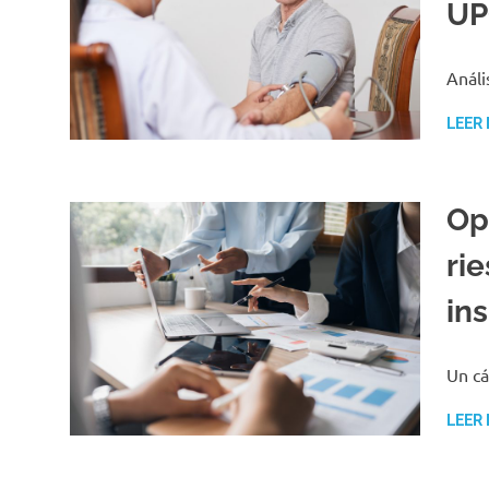
UP
Análi
LEER
Op
ri
ins
Un cá
LEER