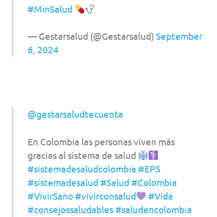
#MinSalud
— Gestarsalud (@Gestarsalud)
September
6, 2024
@gestarsaludtecuenta
En Colombia las personas viven más
gracias al sistema de salud
#sistemadesaludcolombia
#EPS
#sistemadesalud
#Salud
#Colombia
#VivirSano
#vivirconsalud
#Vida
#consejossaludables
#saludencolombia