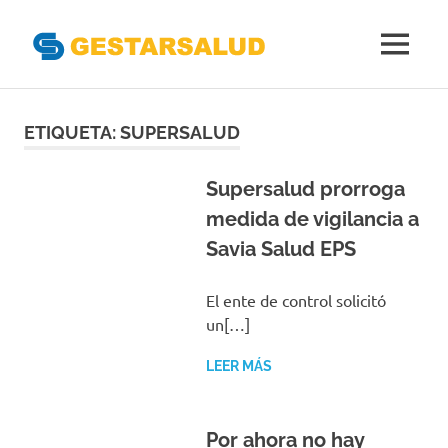
Gestarsal
MENÚ
Asociación
Saltar
de
Empresas
al
ETIQUETA:
SUPERSALUD
Gestoras
contenido
del
Aseguramiento
Supersalud prorroga
de
medida de vigilancia a
la
Savia Salud EPS
Salud
El ente de control solicitó
un[…]
LEER MÁS
Por ahora no hay