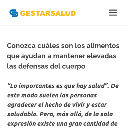
Gestarsal
MENÚ
Asociación
Saltar
de
al
Empresas
Gestoras
contenido
Conozca cuáles son los alimentos
del
Aseguramiento
que ayudan a mantener elevadas
de
la
las defensas del cuerpo
Salud
“Lo importantes es que hay salud”. De
este modo suelen las personas
agradecer el hecho de vivir y estar
saludable. Pero, más allá, de la sola
expresión existe una gran cantidad de