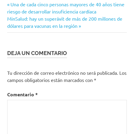
Alimentos
Entrada
Navegación
Una de cada cinco personas mayores de 40 años tiene
defensas
anterior:
riesgo de desarrollar insuficiencia cardíaca
de
del
Siguiente
MinSalud: hay un superávit de más de 200 millones de
cuerpo
entrada:
dólares para vacunas en la región
entradas
nutrición
DEJA UN COMENTARIO
Tu dirección de correo electrónico no será publicada.
Los
campos obligatorios están marcados con
*
Comentario
*