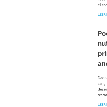
el co
LEER
Po
nu
pr
an
Dado 
sangr
desem
trata
LEER