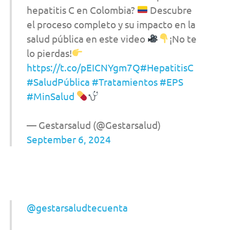
hepatitis C en Colombia?
Descubre
el proceso completo y su impacto en la
salud pública en este video
¡No te
lo pierdas!
https://t.co/pEICNYgm7Q
#HepatitisC
#SaludPública
#Tratamientos
#EPS
#MinSalud
— Gestarsalud (@Gestarsalud)
September 6, 2024
@gestarsaludtecuenta