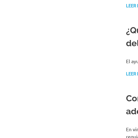
LEER
¿Q
de
El ay
LEER
Co
ad
En vi
requi