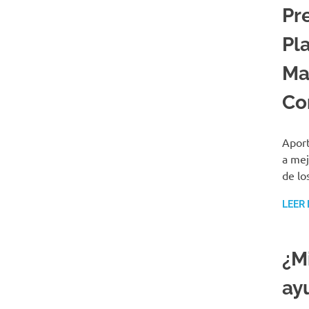
Pr
Pl
Ma
Co
Aport
a mej
de lo
LEER
¿M
ay