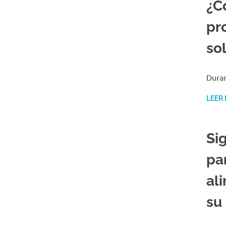
¿C
pr
so
Duran
LEER
Si
pa
al
su 