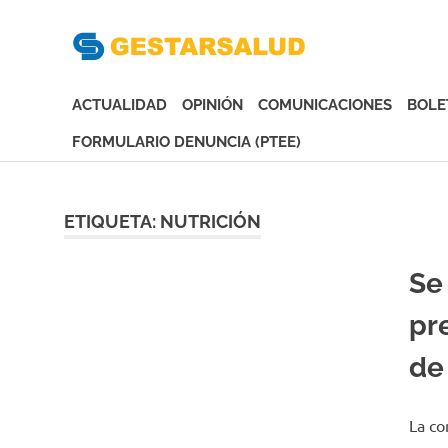
Gesta
Asociación
de
ACTUALIDAD
OPINIÓN
COMUNICACIONES
BOLE
Empresas
Gestoras
FORMULARIO DENUNCIA (PTEE)
del
Saltar
Aseguramiento
al
de
contenido
ETIQUETA:
NUTRICIÓN
la
Salud
Se
pr
de
La co