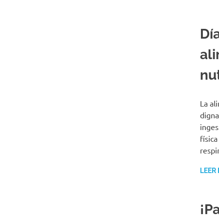
Día
al
nut
La al
digna
inges
físic
respi
LEER
¡Pa