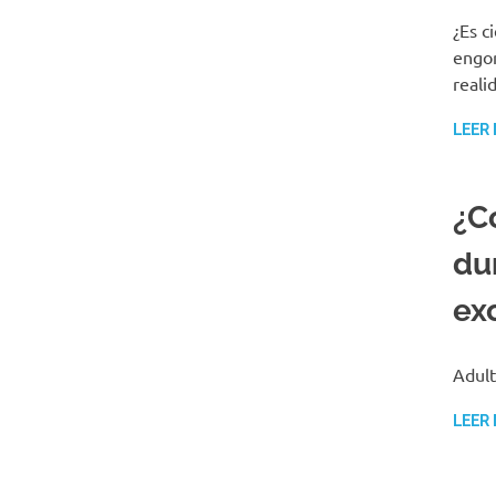
¿Es c
engor
reali
LEER
¿C
dur
ex
Adult
LEER