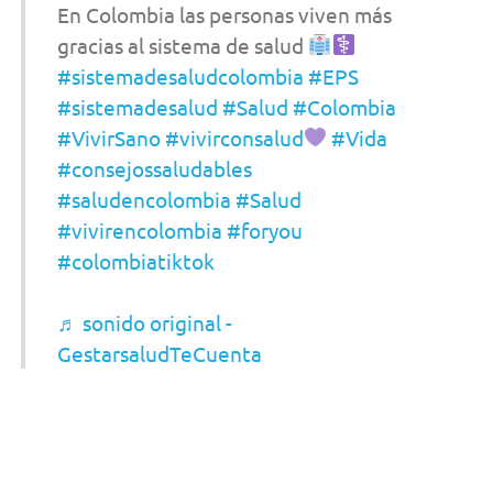
En Colombia las personas viven más
gracias al sistema de salud
#sistemadesaludcolombia
#EPS
#sistemadesalud
#Salud
#Colombia
#VivirSano
#vivirconsalud
#Vida
#consejossaludables
#saludencolombia
#Salud
#vivirencolombia
#foryou
#colombiatiktok
♬ sonido original -
GestarsaludTeCuenta